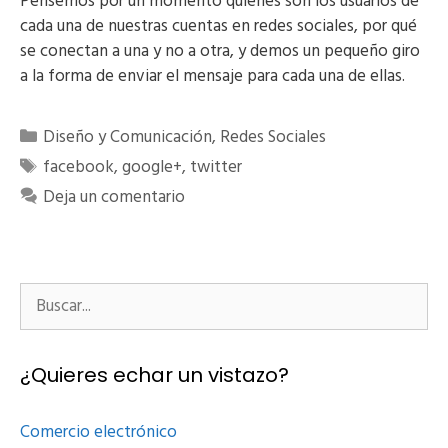
Pensemos por un momento quienes son los usuarios de
cada una de nuestras cuentas en redes sociales, por qué
se conectan a una y no a otra, y demos un pequeño giro
a la forma de enviar el mensaje para cada una de ellas.
Categorías
Diseño y Comunicación
,
Redes Sociales
Etiquetas
facebook
,
google+
,
twitter
Deja un comentario
Buscar:
¿Quieres echar un vistazo?
Comercio electrónico