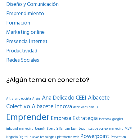
Diseño y Comunicación
Emprendimiento
Formación
Marketing online
Presencia Internet
Productividad
Redes Sociales
¿Algún tema en concreto?
Ana Delicado
CEEI Albacete
Altruismo egoísta
Alzira
Colectivo Albacete Innova
decisiones
emails
Emprender
Empresa
Estrategia
facebook
google+
inbound marketing
Joaquín Buendía
Kanban
Lean
Lego
listas de correo
marketing
MVP
Powerpoint
Negocio Digital
nuevas tecnologías
plataforma web
Prevention